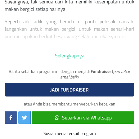
Sayangnya, tak semua dari kita memiliki kesempatan untuk
makan bergizi setiap harinya.
Seperti adik-adik yang berada di panti pelosok daerah.
Jangankan untuk makan bergizi, untuk makan sehari-hari
pun merupakan berkat besar yang selalu mereka syukuri.
Maka dari itu, Rumah Anak Bisa ingin mengajak kalian
Selengkapnya
semua untuk #BergerakBersama bantu penuhi kebutuhan
adik-adik panti di pedalaman.
Bantu sebarkan program ini dengan menjadi
Fundraiser
(
penyebar
amal baik
)
JADI FUNDRAISER
atau Anda bisa membantu menyebarkan kebaikan
Sebarkan via Whatsapp
Sosial media terkait program