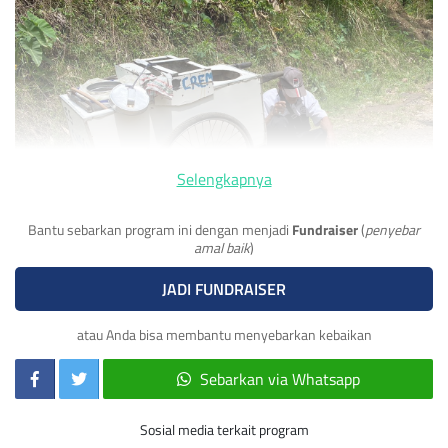
Selengkapnya
Bantu sebarkan program ini dengan menjadi
Fundraiser
(
penyebar
amal baik
)
JADI FUNDRAISER
atau Anda bisa membantu menyebarkan kebaikan
Abah Endang, seorang kakek berusia 75 tahun, setiap hari
Sebarkan via Whatsapp
berkeliling menjajakan es cincau dari kampung ke kampung
demi memenuhi kebutuhan keluarga. Meski usianya sudah
Sosial media terkait program
sepuh, Abah tetap menjadi tulang punggung keluarga,